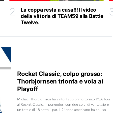
La coppa resta a casa!!! Il video
della vittoria di TEAM59 alla Battle
Twelve.
Rocket Classic, colpo grosso:
Thorbjornsen trionfa e vola ai
Playoff
Michael Thorbjornsen ha vinto il suo primo torneo PGA Tour
al Rocket Classic, imponendosi con due colpi di vantaggio e
un totale di 18 sotto il par. Il 24enne americano ha chiuso