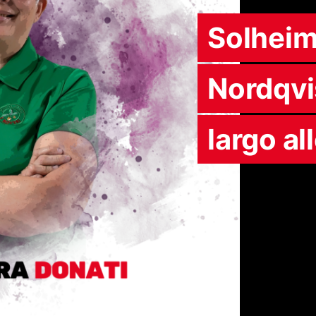
Solheim
Nordqvis
largo al