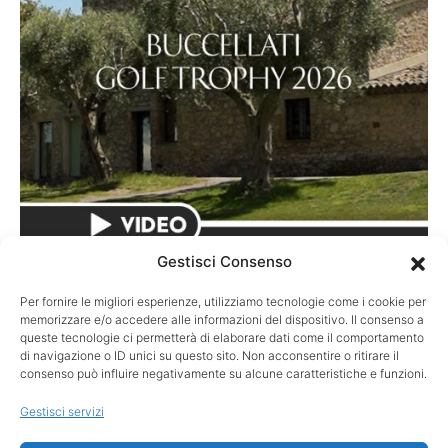
Gestisci Consenso
CIRCUITI
Per fornire le migliori esperienze, utilizziamo tecnologie come i cookie per
Merci, Buccellati! Il video racconto della
memorizzare e/o accedere alle informazioni del dispositivo. Il consenso a
queste tecnologie ci permetterà di elaborare dati come il comportamento
Maison in tour a Cannes
di navigazione o ID unici su questo sito. Non acconsentire o ritirare il
consenso può influire negativamente su alcune caratteristiche e funzioni.
Il video della nona tappa dell’European Buccellati Golf Trophy,
il circuito golfistico internazionale firmato dalla storica Maison
Gestisci servizi
italiana…