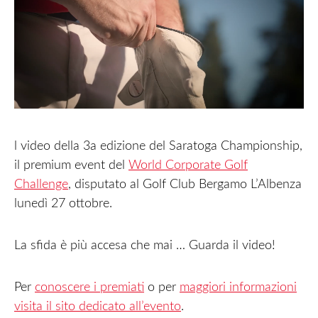
l video della 3a edizione del Saratoga Championship,
il premium event del
World Corporate Golf
Challenge
, disputato al Golf Club Bergamo L’Albenza
lunedì 27 ottobre.
La sfida è più accesa che mai … Guarda il video!
Per
conoscere i premiati
o per
maggiori informazioni
visita il sito dedicato all’evento
.