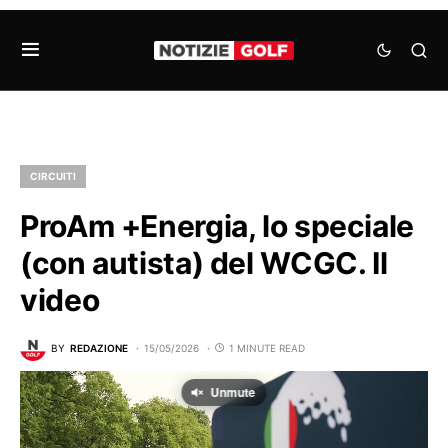
CIRCUITI
ProAm +Energia, lo speciale
(con autista) del WCGC. Il
video
BY
REDAZIONE
15/05/2026
1 MINUTE READ