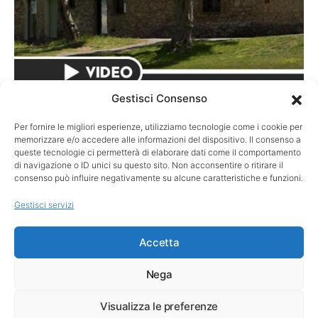
Gestisci Consenso
CIRCUITI
Per fornire le migliori esperienze, utilizziamo tecnologie come i cookie per
Merci, Buccellati! Il video racconto della
memorizzare e/o accedere alle informazioni del dispositivo. Il consenso a
queste tecnologie ci permetterà di elaborare dati come il comportamento
Maison in tour a Cannes
di navigazione o ID unici su questo sito. Non acconsentire o ritirare il
consenso può influire negativamente su alcune caratteristiche e funzioni.
Il video della nona tappa dell’European Buccellati Golf Trophy,
il circuito golfistico internazionale firmato dalla storica Maison
Gestisci servizi
italiana…
Accetta
Nega
Visualizza le preferenze