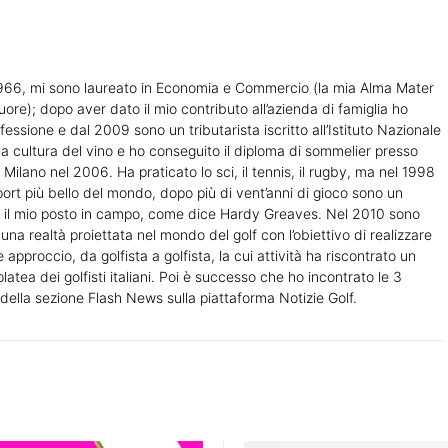
1966, mi sono laureato in Economia e Commercio (la mia Alma Mater
uore); dopo aver dato il mio contributo all’azienda di famiglia ho
ofessione e dal 2009 sono un tributarista iscritto all’Istituto Nazionale
la cultura del vino e ho conseguito il diploma di sommelier presso
 Milano nel 2006. Ha praticato lo sci, il tennis, il rugby, ma nel 1998
sport più bello del mondo, dopo più di vent’anni di gioco sono un
e il mio posto in campo, come dice Hardy Greaves. Nel 2010 sono
na realtà proiettata nel mondo del golf con l’obiettivo di realizzare
 approccio, da golfista a golfista, la cui attività ha riscontrato un
atea dei golfisti italiani. Poi è successo che ho incontrato le 3
ella sezione Flash News sulla piattaforma Notizie Golf.