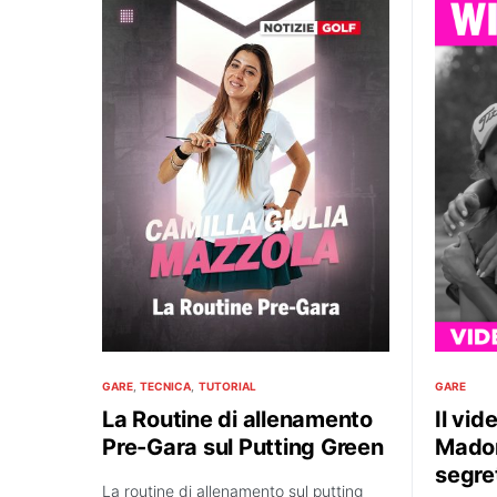
GARE
TECNICA
TUTORIAL
GARE
La Routine di allenamento
Il vid
Pre-Gara sul Putting Green
Madon
segret
La routine di allenamento sul putting