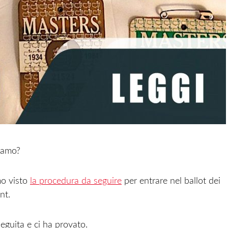
viamo?
mo visto
la procedura da seguire
per entrare nel ballot dei
nt.
eguita e ci ha provato.