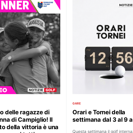
GARE
eo delle ragazze di
Orari e Tornei della
na di Campiglio! Il
settimana dal 3 al 9 
o della vittoria è una
Questa settimana il golf interna