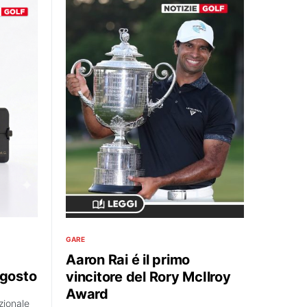
GARE
Aaron Rai é il primo
agosto
vincitore del Rory McIlroy
Award
zionale