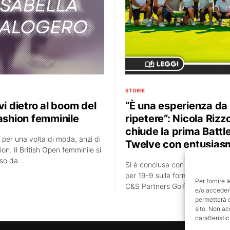
STORIE
vi dietro al boom del
“È una esperienza da
fashion femminile
ripetere”: Nicola Rizz
chiude la prima Battl
 per una volta di moda, anzi di
Twelve con entusias
ion. Il British Open femminile si
uso da…
Si è conclusa con la vittoria d
per 19-9 sulla formazione franc
Per fornire 
C&S Partners Golf Team…
e/o accedere
permetterà d
sito. Non ac
caratteristic