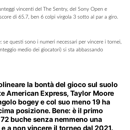
unteggi vincenti del The Sentry, del Sony Open e
core di 65.7, ben 6 colpi virgola 3 sotto al par a giro.
se questi sono i numeri necessari per vincere i tornei,
 punteggio medio dei giocatori) si sta abbassando
olineare la bontà del gioco sul suolo
te American Express, Taylor Moore
ngolo bogey e col suo meno 19 ha
cima posizione. Bene: è il primo
re 72 buche senza nemmeno una
e a non vincere il torneo dal 2021.