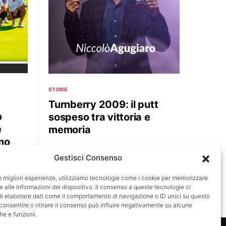
STORIE
Turnberry 2009: il putt
o
sospeso tra vittoria e
e
memoria
mo
Quando la palla resta sul bordo della
Gestisci Consenso
buca, il golf misura ciò che accade,
i Team59
mentre la memoria custodisce…
ese di
le migliori esperienze, utilizziamo tecnologie come i cookie per memorizzare
 alle informazioni del dispositivo. Il consenso a queste tecnologie ci
i elaborare dati come il comportamento di navigazione o ID unici su questo
consentire o ritirare il consenso può influire negativamente su alcune
he e funzioni.