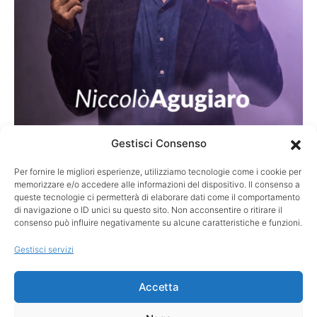
Gestisci Consenso
Per fornire le migliori esperienze, utilizziamo tecnologie come i cookie per
STORIE
memorizzare e/o accedere alle informazioni del dispositivo. Il consenso a
Turnberry 2009: il putt sospeso tra vittoria
queste tecnologie ci permetterà di elaborare dati come il comportamento
di navigazione o ID unici su questo sito. Non acconsentire o ritirare il
e memoria
consenso può influire negativamente su alcune caratteristiche e funzioni.
Quando la palla resta sul bordo della buca, il golf misura ciò
Gestisci servizi
che accade, mentre la memoria custodisce…
Accetta