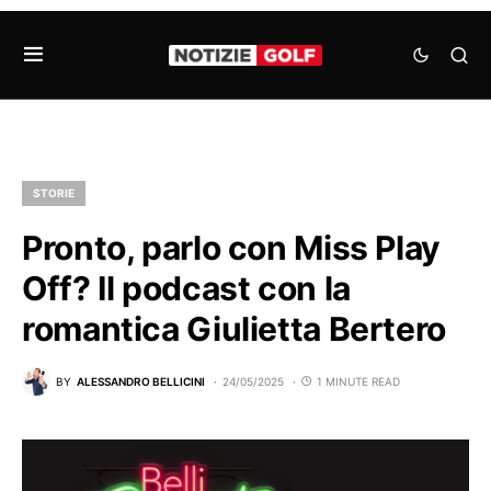
STORIE
Pronto, parlo con Miss Play
Off? Il podcast con la
romantica Giulietta Bertero
BY
ALESSANDRO BELLICINI
24/05/2025
1 MINUTE READ
Au
Pl