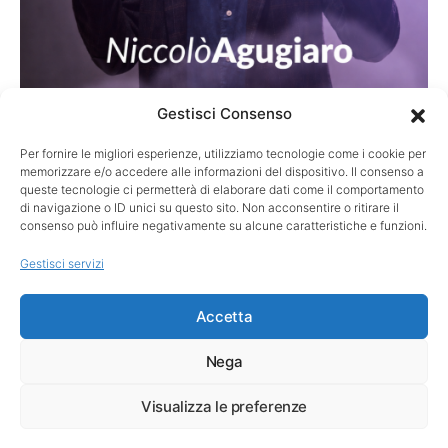
Gestisci Consenso
Per fornire le migliori esperienze, utilizziamo tecnologie come i cookie per
STORIE
memorizzare e/o accedere alle informazioni del dispositivo. Il consenso a
Turnberry 2009: il putt sospeso tra vittoria
queste tecnologie ci permetterà di elaborare dati come il comportamento
di navigazione o ID unici su questo sito. Non acconsentire o ritirare il
e memoria
consenso può influire negativamente su alcune caratteristiche e funzioni.
Quando la palla resta sul bordo della buca, il golf misura ciò
Gestisci servizi
che accade, mentre la memoria custodisce…
Accetta
Nega
Visualizza le preferenze
Copyright ©
3MIND