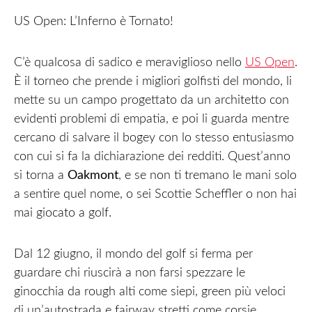
US Open: L’Inferno è Tornato!
C’è qualcosa di sadico e meraviglioso nello
US Open
.
È il torneo che prende i migliori golfisti del mondo, li
mette su un campo progettato da un architetto con
evidenti problemi di empatia, e poi li guarda mentre
cercano di salvare il bogey con lo stesso entusiasmo
con cui si fa la dichiarazione dei redditi. Quest’anno
si torna a
Oakmont
, e se non ti tremano le mani solo
a sentire quel nome, o sei Scottie Scheffler o non hai
mai giocato a golf.
Dal 12 giugno, il mondo del golf si ferma per
guardare chi riuscirà a non farsi spezzare le
ginocchia da rough alti come siepi, green più veloci
di un’autostrada e fairway stretti come corsie