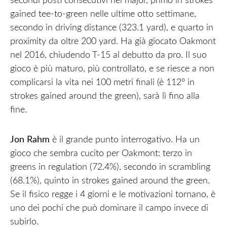
secondi posti consecutivi nei major, primo in strokes
gained tee-to-green nelle ultime otto settimane,
secondo in driving distance (323.1 yard), e quarto in
proximity da oltre 200 yard. Ha già giocato Oakmont
nel 2016, chiudendo T-15 al debutto da pro. Il suo
gioco è più maturo, più controllato, e se riesce a non
complicarsi la vita nei 100 metri finali (è 112° in
strokes gained around the green), sarà lì fino alla
fine.
Jon Rahm
è il grande punto interrogativo. Ha un
gioco che sembra cucito per Oakmont: terzo in
greens in regulation (72.4%), secondo in scrambling
(68.1%), quinto in strokes gained around the green.
Se il fisico regge i 4 giorni e le motivazioni tornano, è
uno dei pochi che può dominare il campo invece di
subirlo.