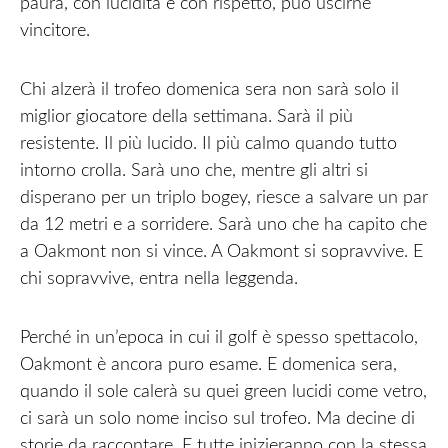
paura, con lucidità e con rispetto, può uscirne
vincitore.
Chi alzerà il trofeo domenica sera non sarà solo il
miglior giocatore della settimana. Sarà il più
resistente. Il più lucido. Il più calmo quando tutto
intorno crolla. Sarà uno che, mentre gli altri si
disperano per un triplo bogey, riesce a salvare un par
da 12 metri e a sorridere. Sarà uno che ha capito che
a Oakmont non si vince. A Oakmont si sopravvive. E
chi sopravvive, entra nella leggenda.
Perché in un’epoca in cui il golf è spesso spettacolo,
Oakmont è ancora puro esame. E domenica sera,
quando il sole calerà su quei green lucidi come vetro,
ci sarà un solo nome inciso sul trofeo. Ma decine di
storie da raccontare. E tutte inizieranno con la stessa