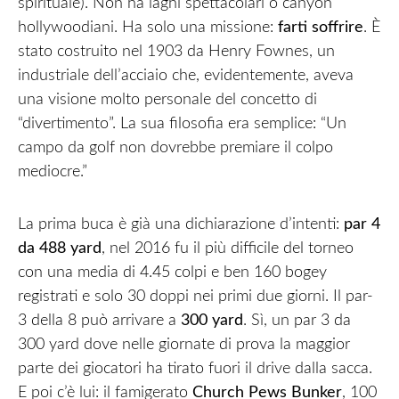
spirituale). Non ha laghi spettacolari o canyon
hollywoodiani. Ha solo una missione:
farti soffrire
. È
stato costruito nel 1903 da Henry Fownes, un
industriale dell’acciaio che, evidentemente, aveva
una visione molto personale del concetto di
“divertimento”. La sua filosofia era semplice: “Un
campo da golf non dovrebbe premiare il colpo
mediocre.”
La prima buca è già una dichiarazione d’intenti:
par 4
da 488 yard
, nel 2016 fu il più difficile del torneo
con una media di 4.45 colpi e ben 160 bogey
registrati e solo 30 doppi nei primi due giorni. Il par-
3 della 8 può arrivare a
300 yard
. Sì, un par 3 da
300 yard dove nelle giornate di prova la maggior
parte dei giocatori ha tirato fuori il drive dalla sacca.
E poi c’è lui: il famigerato
Church Pews Bunker
, 100