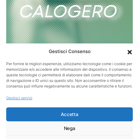
Gestisci Consenso
Per fornire le migliori esperienze, utilizziamo tecnologie come i cookie per
TECNICA
memorizzare e/o accedere alle informazioni del dispositivo. Il consenso a
Un libro di golf che non può mancare in
queste tecnologie ci permetterà di elaborare dati come il comportamento
di navigazione o ID unici su questo sito. Non acconsentire o ritirare il
vacanza
consenso può influire negativamente su alcune caratteristiche e funzioni.
In partenza per le agognate vacanze? Bene, allora vi subito
Gestisci servizi
suggerisco un libro da infilare in valigia e…
Accetta
Nega