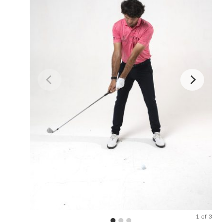
1
of
3