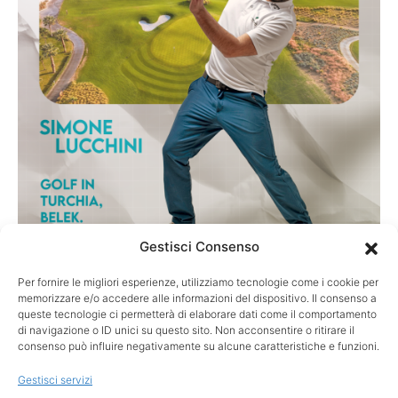
Gestisci Consenso
Per fornire le migliori esperienze, utilizziamo tecnologie come i cookie per
TURISMO
memorizzare e/o accedere alle informazioni del dispositivo. Il consenso a
Golf in Turchia, Belek: la destinazione più
queste tecnologie ci permetterà di elaborare dati come il comportamento
di navigazione o ID unici su questo sito. Non acconsentire o ritirare il
sottovalutata d’Europa?
consenso può influire negativamente su alcune caratteristiche e funzioni.
Belek, l’alternativa alle solite mete europee Quando si parla di
Gestisci servizi
golf in Europa, i nomi sono quasi sempre…