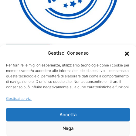
Gestisci Consenso
Per fornire le migliori esperienze, utilizziamo tecnologie come i cookie per
GARE
memorizzare e/o accedere alle informazioni del dispositivo. Il consenso a
Kuwaki regina a Royal Lytham: suo l’AIG
queste tecnologie ci permetterà di elaborare dati come il comportamento
di navigazione o ID unici su questo sito. Non acconsentire o ritirare il
Women’s Open al playoff
consenso può influire negativamente su alcune caratteristiche e funzioni.
Shiho Kuwaki è la nuova campionessa dell’AIG Women’s Open.
Gestisci servizi
La giapponese ha conquistato il suo primo titolo Major…
Accetta
Nega