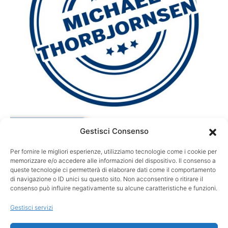
Gestisci Consenso
Per fornire le migliori esperienze, utilizziamo tecnologie come i cookie per
GARE
memorizzare e/o accedere alle informazioni del dispositivo. Il consenso a
Rocket Classic, colpo grosso:
queste tecnologie ci permetterà di elaborare dati come il comportamento
di navigazione o ID unici su questo sito. Non acconsentire o ritirare il
Thorbjornsen trionfa e vola ai Playoff
consenso può influire negativamente su alcune caratteristiche e funzioni.
Michael Thorbjornsen ha vinto il suo primo torneo PGA Tour al
Gestisci servizi
Rocket Classic, imponendosi con due colpi di…