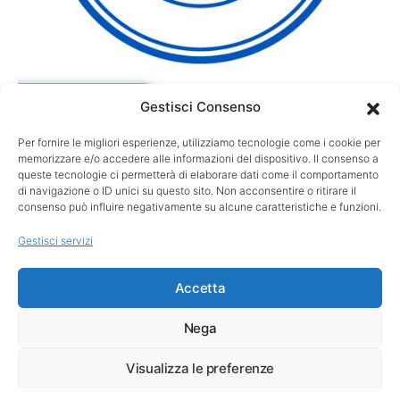
Gestisci Consenso
Per fornire le migliori esperienze, utilizziamo tecnologie come i cookie per
GARE
memorizzare e/o accedere alle informazioni del dispositivo. Il consenso a
Kuwaki regina a Royal Lytham: suo l’AIG
queste tecnologie ci permetterà di elaborare dati come il comportamento
di navigazione o ID unici su questo sito. Non acconsentire o ritirare il
Women’s Open al playoff
consenso può influire negativamente su alcune caratteristiche e funzioni.
Shiho Kuwaki è la nuova campionessa dell’AIG Women’s Open.
Gestisci servizi
La giapponese ha conquistato il suo primo titolo Major…
Accetta
Nega
Visualizza le preferenze
Copyright ©
3MIND