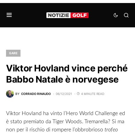
GARE
Viktor Hovland vince perché
Babbo Natale è norvegese
BY
CORRADO RINAUDO
06/12/2021
4 MINUTE READ
Viktor Hovland ha vinto l’Hero World Challenge ed
è stato premiato da Tiger Woods. Tremarella? Sì ma
non per il rischio di rompere l’obbrobrioso
trofeo