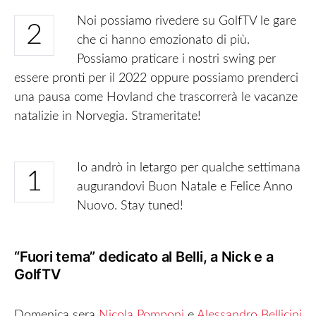
Noi possiamo rivedere su GolfTV le gare
2
che ci hanno emozionato di più.
Possiamo praticare i nostri swing per
essere pronti per il 2022 oppure possiamo prenderci
una pausa come Hovland che trascorrerà le vacanze
natalizie in Norvegia. Strameritate!
Io andrò in letargo per qualche settimana
1
augurandovi Buon Natale e Felice Anno
Nuovo. Stay tuned!
“Fuori tema” dedicato al Belli, a Nick e a
GolfTV
Domenica sera
Nicola Pomponi
e
Alessandro Bellicini