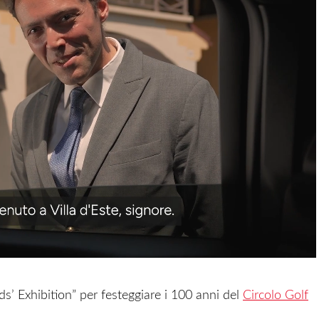
ds’ Exhibition” per festeggiare i 100 anni del
Circolo Golf