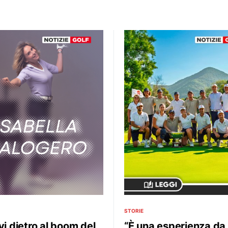
STORIE
vi dietro al boom del
“È una esperienza da