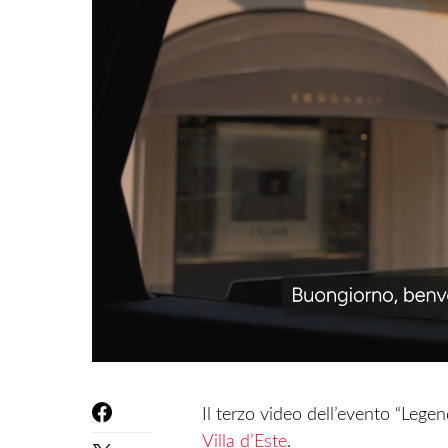
Il terzo video dell’evento “Legen
Villa d’Este
.