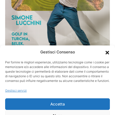
Gestisci Consenso
Per fornire le migliori esperienze, utilizziamo tecnologie come i cookie per
TURISMO
memorizzare e/o accedere alle informazioni del dispositivo. Il consenso a
Golf in Turchia, Belek: la destinazione più
queste tecnologie ci permetterà di elaborare dati come il comportamento
di navigazione o ID unici su questo sito. Non acconsentire o ritirare il
sottovalutata d’Europa?
consenso può influire negativamente su alcune caratteristiche e funzioni.
Belek, l’alternativa alle solite mete europee Quando si parla di
Gestisci servizi
golf in Europa, i nomi sono quasi sempre…
Accetta