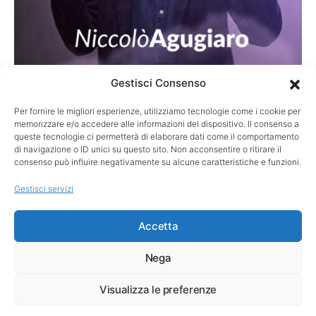
Gestisci Consenso
Per fornire le migliori esperienze, utilizziamo tecnologie come i cookie per
STORIE
memorizzare e/o accedere alle informazioni del dispositivo. Il consenso a
Turnberry 2009: il putt sospeso tra vittoria
queste tecnologie ci permetterà di elaborare dati come il comportamento
di navigazione o ID unici su questo sito. Non acconsentire o ritirare il
e memoria
consenso può influire negativamente su alcune caratteristiche e funzioni.
Quando la palla resta sul bordo della buca, il golf misura ciò
Gestisci servizi
che accade, mentre la memoria custodisce…
Accetta
Nega
Visualizza le preferenze
Copyright ©
3MIND