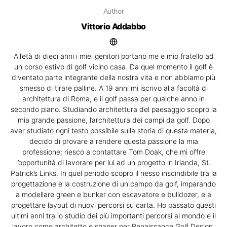
Author
Vittorio Addabbo
All’età di dieci anni i miei genitori portano me e mio fratello ad
un corso estivo di golf vicino casa. Da quel momento il golf è
diventato parte integrante della nostra vita e non abbiamo più
smesso di tirare palline. A 19 anni mi iscrivo alla facoltà di
architettura di Roma, e il golf passa per qualche anno in
secondo piano. Studiando architettura del paesaggio scopro la
mia grande passione, l’architettura dei campi da golf. Dopo
aver studiato ogni testo possibile sulla storia di questa materia,
decido di provare a rendere questa passione la mia
professione; riesco a contattare Tom Doak, che mi offre
l’opportunità di lavorare per lui ad un progetto in Irlanda, St.
Patrick’s Links. In quel periodo scopro il nesso inscindibile tra la
progettazione e la costruzione di un campo da golf, imparando
a modellare green e bunker con escavatore e bulldozer, e a
progettare layout di nuovi percorsi su carta. Ho passato questi
ultimi anni tra lo studio dei più importanti percorsi al mondo e il
lavoro come architetto e shaper per Renaissance Golf Design.