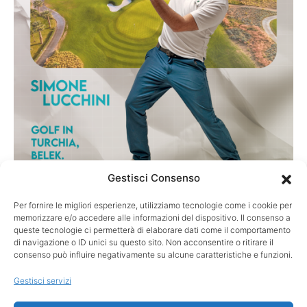
Gestisci Consenso
Per fornire le migliori esperienze, utilizziamo tecnologie come i cookie per
TURISMO
memorizzare e/o accedere alle informazioni del dispositivo. Il consenso a
Golf in Turchia, Belek: la destinazione più
queste tecnologie ci permetterà di elaborare dati come il comportamento
di navigazione o ID unici su questo sito. Non acconsentire o ritirare il
sottovalutata d’Europa?
consenso può influire negativamente su alcune caratteristiche e funzioni.
Belek, l’alternativa alle solite mete europee Quando si parla di
Gestisci servizi
golf in Europa, i nomi sono quasi sempre…