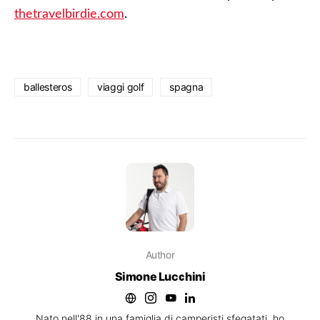
thetravelbirdie.com
.
ballesteros
viaggi golf
spagna
Author
Simone Lucchini
Nato nell'88 in una famiglia di camperisti sfegatati, ho