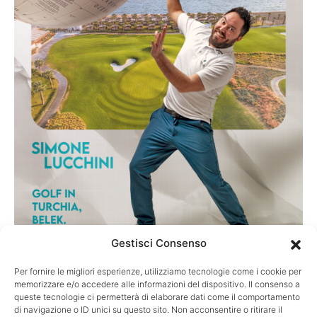
Gestisci Consenso
Per fornire le migliori esperienze, utilizziamo tecnologie come i cookie per
TURISMO
memorizzare e/o accedere alle informazioni del dispositivo. Il consenso a
Golf in Turchia, Belek: la destinazione più
queste tecnologie ci permetterà di elaborare dati come il comportamento
di navigazione o ID unici su questo sito. Non acconsentire o ritirare il
sottovalutata d’Europa?