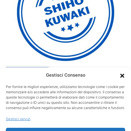
Gestisci Consenso
Per fornire le migliori esperienze, utilizziamo tecnologie come i cookie per
GARE
memorizzare e/o accedere alle informazioni del dispositivo. Il consenso a
Kuwaki regina a Royal Lytham: suo l’AIG
queste tecnologie ci permetterà di elaborare dati come il comportamento
di navigazione o ID unici su questo sito. Non acconsentire o ritirare il
Women’s Open al playoff
consenso può influire negativamente su alcune caratteristiche e funzioni.
Shiho Kuwaki è la nuova campionessa dell’AIG Women’s Open.
Gestisci servizi
La giapponese ha conquistato il suo primo titolo Major…